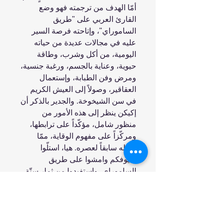
أمّا الهدف من ترجمته فهو وضع
القارئ العربي على "طريق
الساموراي"، وإتاحته فرصة السير
عليه في مجالات عديدة من حياته
اليومية، من أكل وشرب، وطاقة
حيوية، وعناية بالجسم، ورغبة جنسية،
ومرض وفن الطبابة، وإستعمال
العقاقير، وصولاً إلى العيش الكريم
في سن الشيخوخة. والجدير بالذكر أن
إكيكن ينظر إلى هذه الأمور من
منظور شامل، مؤكّداً على ترابطها،
ومركّزاً على مفهوم الوقاية، ممّا
يجعله سابقاً لعصره. هيا، استلّوا
سيوفكم وامشوا على طريق
الساموراي، واستفيدوا من ثمار ستّة
عقود من تجربة رجل حكيم!...