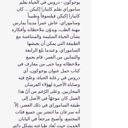
يوجوكون - دروس في الحياة بقلم
ساموراي بقلم كايبارا إكيكن ... كان
كايبارا إكيكن فيلسوفاً وطبيباً
وساموراي، عاش عمراً مديداً يمارس
مهنة الطب، ويدوّن ملاحظاته وأفكاره
بشأن الحياة السليمة والمتناغمة مع
الطبيعة التي يمكن أن يعيشها
الساموراي. وعندما بلغ الرابعة
والثمانين من العمر، قام بجمع
ملاحظاته وما جنى من معارف في
كتاب حمل عنوان يوجوكون، أي
دروس في رعاية الحياة، وضّح فيه
وصاياه الأخيرة لهؤلاء الفرسان
المحاربين. وعلى الرّغم من أنّ هذا
العمل كان موجهّاً في الأصل إلى
طبقة الساموراي في ذلك العصر، إلاّ
أنه سرعان ما انتشر بين جميع فئات
المجتمع، وأصبح مرجعاً في اليابان
الحديث حيث تُعاد طباعته بشكلٍ دائم.