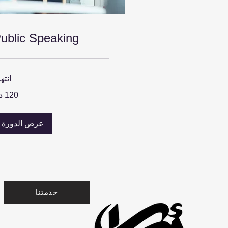
ublic Speaking
انته
120
درهم
إماراتي
عرض الدورة
خدمتنا