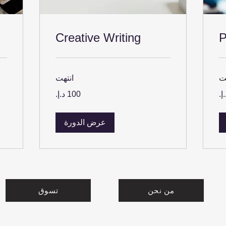
Creative Writing
P
ت
انتهت
150
100
درهم
دره
إماراتي
إمار
عرض الدورة
من نحن
تسوق