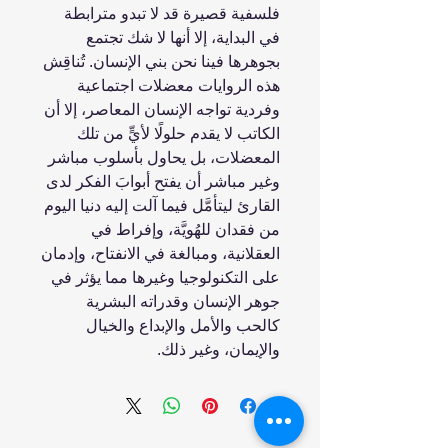
فلسفية قصيرة قد لا تبدو مترابطة
في البداية، إلا أنها لا شك تجتمع
بجوهرها فينا نحن بني الإنسان. تُناقِش
هذه الروايات معضلات اجتماعية
وفردية تواجه الإنسان المعاصر، إلا أن
الكاتب لا يقدم حلولًا لأيٍّ من تلك
المعضلات، بل يحاول بأسلوب مباشر
وغير مباشر أن يفتح أبوابَ الفكر لدى
القارئ ليتأمَّل فيما آلت إليه دنيا اليوم
من فقدان للهُويَّة، وإفراط في
العقلانية، ومبالغة في الانفتاح، وإدمان
على التكنولوجيا وغيرها مما يؤثر في
جوهر الإنسان وقدراته البشرية
كالحب والأمل والإبداع والخيال
والإيمان، وغير ذلك.