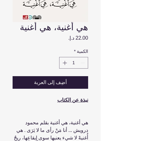
هي أغنية، هي أغنية
السعر
الكمية
*
أضِف إلى العربة
نبذة عن الكتاب
هي أغنية، هي أغنية بقلم محمود
درويش ... أنا مَنْ رأى ما لا يَرَى . هي
أُغنيهْ لا شيء يعنيها سوى إيقاعِها، ريحٌ