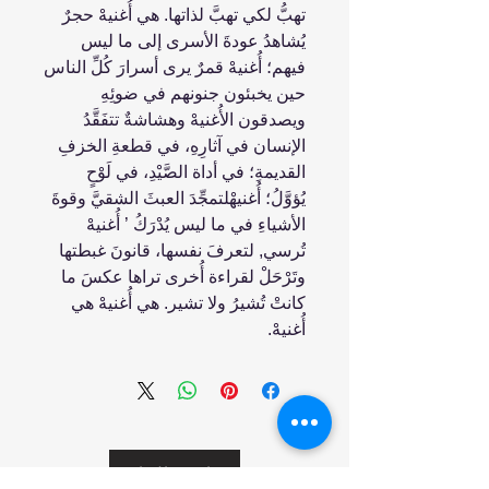
تهبُّ لكي تهبَّ لذاتها. هي أُغنيهْ حجرٌ
يُشاهدُ عودةَ الأسرى إلى ما ليس
فيهم؛ أُغنيهْ قمرٌ يرى أسرارَ كُلِّ الناس
حين يخبئون جنونهم في ضوئِهِ
ويصدقون الأُغنيهْ وهشاشةٌ تتفَقَّدُ
الإنسان في آثارِهِ، في قطعةِ الخزفِ
القديمةِ؛ في أداة الصَّيْدِ، في لَوْحٍ
يُؤوَّلُ؛ أُغنيهْلتمجِّدَ العبثَ الشقيَّ وقوةَ
الأشياءِ في ما ليس يُدْرَكُ ’ أُغنيهْ
تُرسي, لتعرفَ نفسها، قانونَ غبطتها
وتَرْحَلْ لقراءة أُخرى تراها عكسَ ما
كانتْ تُشيرُ ولا تشير. هي أُغنيهْ هي
أُغنيهْ.
انضم إلينا