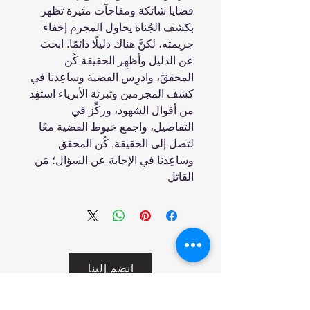
قضايا شائكة ومفاجآت مثيرة تظهر
بكشف الجُناة يحاول المجرم إخفاء
جريمته، لكنَّ هناك دليلًا دائمًا. ابحث
عن الدليل وأظهِر الحقيقة كُن
المحققَ، وادرِس القضية وساعِدنا في
كشف المجرمين وتبرئة الأبرياء استفِد
من أقوال الشهود، وركِّز في
التفاصيل، واجمع خيوط القضية معًا
لتصل إلى الحقيقة. كُن المحقق
وساعِدنا في الإجابة عن السؤال؛ مَن
القاتل
انضم إلينا
تسوق