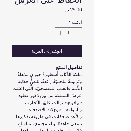
السعر
الكمية
*
أضِف إلى العربة
تفاصيل المنتج
ملكة الذِّئاب أُسطورةُ حيوانٍ مذهلةٌ
وتَرنيمةٌ ملحميّةٌ رائعةٌ، تقصُّ حكاية
الذِّئبة «العنب البنفسجيّ» الَّتي اعتلت
عرشَ المملكة من بين ذكور قطيع
«بيادينغ». توالت عليهَا التَّجارب
والمواقف، فوجدَت الأصدقاء
والأَعدَاء، فكانت في طريقة تفكيرها
تسعى جاهدةً لبناء مجتمع متماسكٍ
قائمٍ على فلسفة التعاون وا لعدل