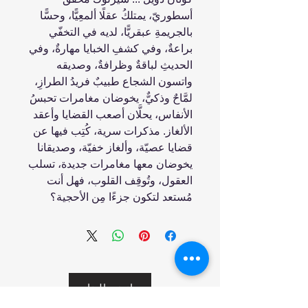
أسطوريّ، يمتلكُ عقلًا ألمعِيًّا، وحسًّا
بالجريمةِ عبقريًّا، لديه في التخفّي
براعةٌ، ‏وفي كشفِ الخبايا مهارةٌ، وفي
الحديثِ لباقةٌ وظرافةٌ، وصديقه
واتسون الشجاع طبيبٌ فريدُ ‏الطرازِ،
لمَّاحٌ وذكيٌّ، يخوضان مغامرات تحبسُ
الأنفاس، يحلَّان أصعب القضايا وأعقد
‏الألغاز.‏ مذكرات سرية، كُتِب فيها عن
قضايا عصيّة، وألغاز خفيّة، وصديقانا
يخوضان معها ‏مغامرات جديدة، تسلب
العقول، وتُوقِف القلوب، فهل أنت
مُستعد لتكون جزءًا مِن الأحجية؟
انضم إلينا