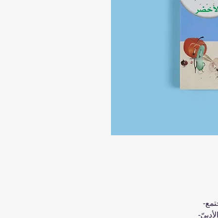
تمع-
أدبيّ-