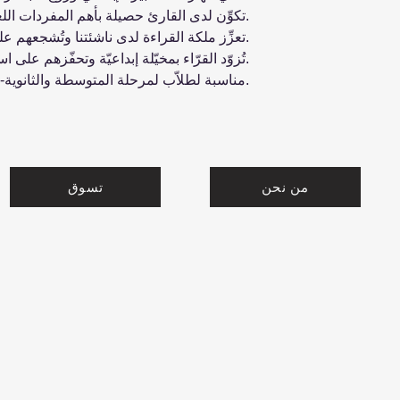
.تكوِّن لدى القارئ حصيلة بأهم المفردات اللغ
.تعزِّز ملكة القراءة لدى ناشئتنا وتُشجعهم 
.تُزوّد القرّاء بمخيّلة إبداعيّة وتحفّزهم على 
.مناسبة لطلاّب لمرحلة المتوسطة والثانوية-
من نحن
تسوق