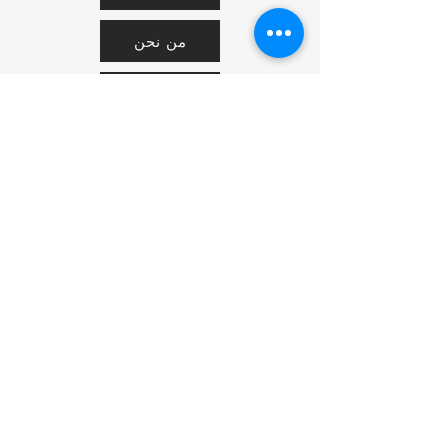
من نحن
خدمتنا
United Arab Emirates - Dubai
Contact us:
https://wa.me/971581136772
Idealideasshams@gmail.com