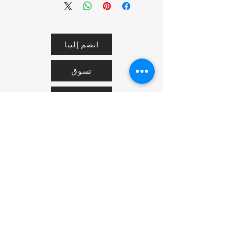
انضم إلينا
تسوق
من نحن
خدمتنا
United Arab Emirates - Dubai
Contact us:
https://wa.me/971581136772
Idealideasshams@gmail.com