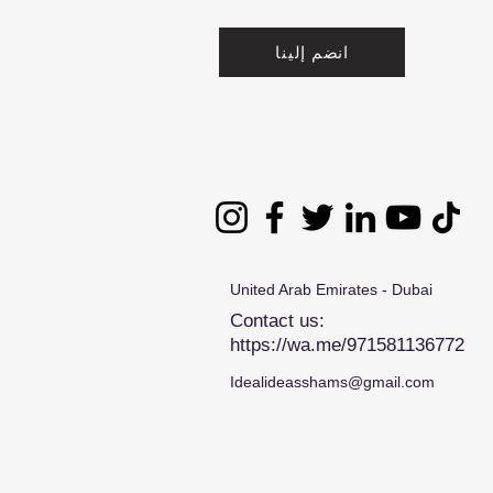
انضم إلينا
United Arab Emirates - Dubai
Contact us:
https://wa.me/971581136772
Idealideasshams@gmail.com