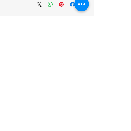
انضم إلينا
تسوق
من نحن
خدمتنا
United Arab Emirates - Dubai
Contact us:
https://wa.me/971581136772
Idealideasshams@gmail.com