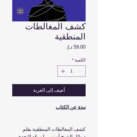
كشف المغالطات
المنطقية
السعر
الكمية
*
أضِف إلى العربة
نبذة عن الكتاب
كشف المغالطات المنطقية بقلم
د.وائل الشيخ أمين ... لم يعُد التحدي