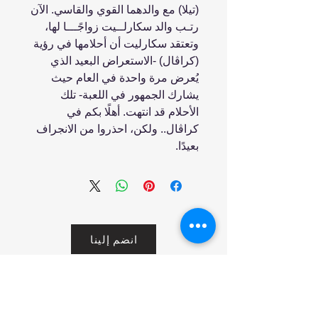
(تيلا) مع والدهما القوي والقاسي. الآن
رتـب والد سكارلــيت زواجًـــا لها،
وتعتقد سكارليت أن أحلامها في رؤية
(كراڨال) -الاستعراض البعيد الذي
يُعرض مرة واحدة في العام حيث
يشارك الجمهور في اللعبة- تلك
الأحلام قد انتهت. أهلًا بكم في
كراڨال.. ولكن، احذروا من الانجراف
بعيدًا.
انضم إلينا
تسوق
من نحن