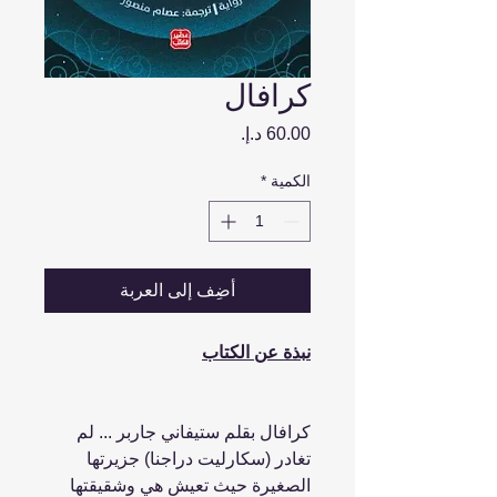
كرافال
السعر
الكمية
*
أضِف إلى العربة
نبذة عن الكتاب
كرافال بقلم ستيفاني جاربر ... لم
تغادر (سكارليت دراجنا) جزيرتها
الصغيرة حيث تعيش هي وشقيقتها