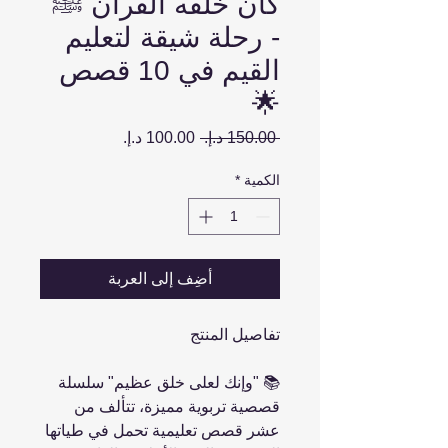
كان خلقه القرآن ﷺ
- رحلة شيقة لتعليم
القيم في 10 قصص
🌟
سعر
سعر
 ‏150.00 د.إ.‏ 
عادي
البيع
الكمية
*
أضِف إلى العربة
تفاصيل المنتج
📚 "وإنك لعلى خلق عظيم" سلسلة
قصصية تربوية مميزة، تتألف من
عشر قصص تعليمية تحمل في طياتها