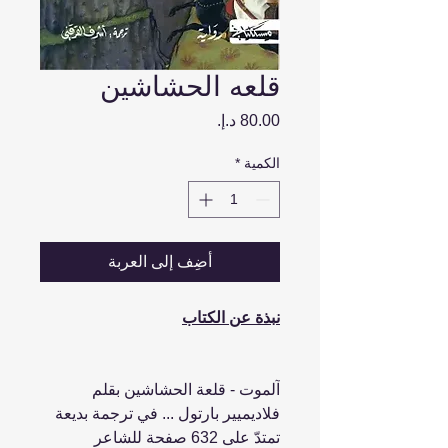
قلعه الحشاشين
السعر
الكمية
*
أضِف إلى العربة
نبذة عن الكتاب
آلموت - قلعة الحشاشين بقلم
فلاديميير بارتول‎ ... في ترجمة بديعة
تمتدّ على 632 صفحة للشاعر