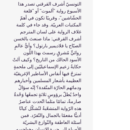
التونسيّ أشرف القرقني تصدر هذا
الأسبوع رواية "آلموت" أو "قلعة
الحشّاشين"، وقريبًا تكون في أهمّ
المكتبات العربيّة. وقد جاء في كلمة
غلاف الرواية على لسان المترجم
أشرف القرقني: ماذا صنعتَ بالحَسن
الصبّاح يا فلاديمير بارتول؟ وأيُّ عالمٍ
روائيٍّ مُشرقٍ رسمتَ بهذا اللّون
الأسود الحالك من التاريخ؟ وكيف آلتْ
حكايةُ زعيم الإسماعيليّين إلى ملحمةٍ
تمتزجُ فيها أنفاس الأساطير الإغريقيّة
العظيمة بأشعار المسلمين وأخبارهم
ودمائهم الحارّة المتّقدة؟ إنّه سؤالٌ
واحدٌ يُطلّ برؤوسٍ ثلاثةٍ تجمعُها وَحْدةٌ
صارمةٌ، تمامًا مثلما اتّحدت عناصرُ
هذه الرّواية المتشعّبةُ لتُشكّل كيانًا
أدبيًّا مفعمًا بالجمال والتّفرّد. فمن
أسئلة العاطفة والنّوازع البشريّة
الأصيلة إلى حيرة الإنسان وهواجسه