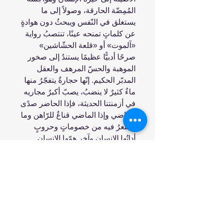
المُمِضّة الحارقة، وصولاً إلى ما
يستغلق في النّفس ويبحثُ دون هوادةٍ
عن كلماتٍ تمنحه عينًا، تنتصبُ رواية
«آلموت» أو «قلعة الحشّاشين»
صرحًا أدبيًّا عظيمًا يستندُ إلى صخور
الموهبة والحسّ المرهف والعقل
المدبّر الحكيم. إنّها حجارةٌ يتفجّرُ منها
ماءٌ كثيرٌ لا ينضبُ، يصبّ أكبرُ مجاريه
في أزمنتنا الحديثة، فإذا الحاضر صدًى
للماضي وإذا الماضي قناعٌ للرّاهن وما
يستعرُ فيه من خصوماتٍ وحروبٍ
أداتُها الإنسان وآخر همّها الإنسان
انضم إلينا