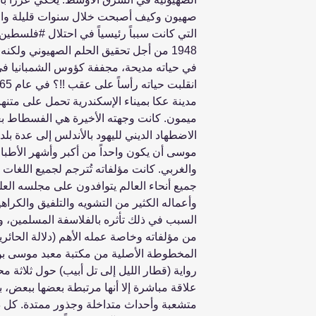
صهيون وكيف أصبحت خلال سنوات قليلة واحد
التي كانت سبباً رئيسياً في احتلال #فلسطي
1948 من أجل تحقيق الحلم الصهيوني ولك
في حياته مديحة، مجففة كؤوس الشمبانيا في
مدينة عكا بميناء الإسكندرية تحمل على متن
ميمون. كانت وجهته الأخيرة هي الفسطاط بعد
الاضطهاد الديني لليهود بالأندلس إلى عدة ب
موسى أن يكون واحداً من أكبر وأشهر الأطباء
والغربي. كانت مؤلفاته تُترجم لجميع اللغات
جميع أنحاء العالم يتوافدون على مجلسه الع
وأعماله الكثير من التشويه والتلفيق والكرا
السبب في ذلك تأثره بالفلاسفة المسلمين، وه
من مؤلفاته وخاصة عمله الأهم (دلالة الحائرين
المخطوطة الأصلية من مكتبة معبد موسى بن 
رواية (قطار الليل إلى تل أبيب) حول ثلاثة محا
علاقة مباشرة إلا أنها مرتبطة بعضها ببعض،
متشعبة وأحداث متداخلة وجذور ممتدة. كل ذل