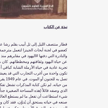
نبذة عن الكتاب
كعضو في لجنة أبحاث الجينزا لتعمل مترجمة
والنادرة التي دفنها #اليهود في مقابرهم من
عن حياة اليهود وثقافتهم ومخططاتهم. كان م
تجربة عادية في حياة الأرملة الشابة كباقي أ
تكون واحدة من أغرب التجارب التي قد يعيشه
تصل به 
من حياته. لم تكن كتابة المذكرات تشغل تفكي
الذي وصفه قائلاً (هذه المساحة الصغيرة جدا
شيء استطاعت أن تفعل ما لم يستطع العالم 
صنعه في حياته يستحق أن يُدوَّن، فقد كان و
الصهيونية في الشرق الأوسط. يحكي عزرا ب