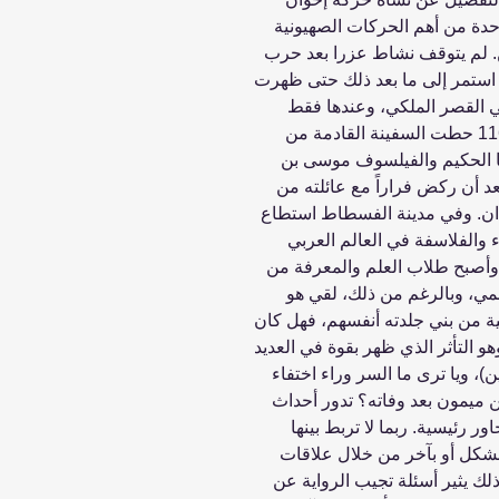
ة من أهم الحركات الصهيونية
ن. لم يتوقف نشاط عزرا بعد حرب
نه استمر إلى ما بعد ذلك حتى ظهرت
 القصر الملكي، وعندها فقط
انقلبت حياته رأساً على عقب !!؟ في عام 1165 حطت السفينة القادمة من
ها الحكيم والفيلسوف موسى بن
 أن ركض فراراً مع عائلته من
لدان. وفي مدينة الفسطاط استطاع
 والفلاسفة في العالم العربي
 وأصبح طلاب العلم والمعرفة من
لمي، وبالرغم من ذلك، لقي هو
هية من بني جلدته أنفسهم، فهل كان
و التأثر الذي ظهر بقوة في العديد
)، ويا ترى ما السر وراء اختفاء
ميمون بعد وفاته؟ تدور أحداث
ور رئيسية. ربما لا تربط بينها
 بشكل أو بآخر من خلال علاقات
ك يثير أسئلة تجيب الرواية عن