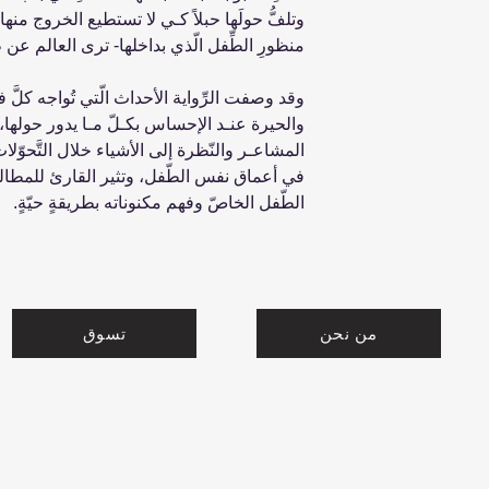
وتلفُّ حولَها حبلاً كـي لا تستطيع الخروج م
منظورِ الطِّفل الّذي بداخلها- ترى العالم عن طر
وقد وصفت الرِّواية الأحداث الّتي تُواجه كلَّ ف
والحيرة عنـد الإحساس بكـلّ مـا يدور حولها، وا
المشاعـر والنّظرة إلى الأشياء خلال التَّحوّلات
في أعماق نفس الطّفل، وتثير القارئ للمطالع
الطّفل الخاصّ وفهم مكنوناته بطريقةٍ حيّةٍ.
من نحن
تسوق