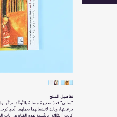
تفاصيل المنتج
"سالي" فتاةٌ صغيرةٌ مصابةٌ بالتَّوحُّد، تركَها وال
برعايتها، وذلكَ لانشغالهما بعملهما الّذي يُوجب
كانتِ "البَوَّابَة" بالنِّسبة لهذه الفتاةِ هي باب ال