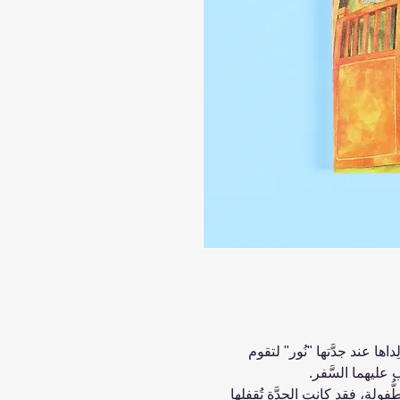
ِداها عند جدَّتها "نُور" لتقوم
 عليهما السَّفر.
طُّفولة، فقد كانت الجدَّة تُقفِلها