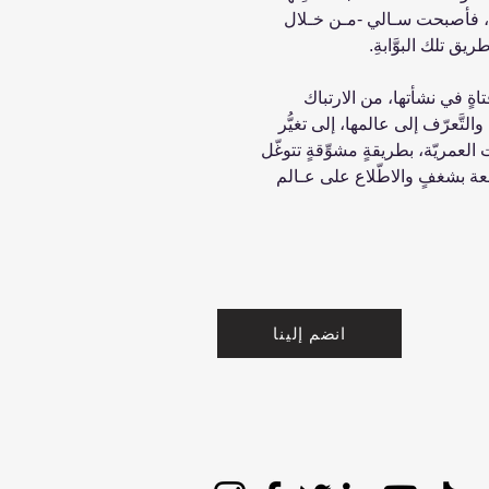
نها، فأصبحت سـالي -مـن خـلال
يق تلك البوَّابةِ.
تاةٍ في نشأتها، من الارتباك
لتَّعرّف إلى عالمها، إلى تغيُّر
 العمريّة، بطريقةٍ مشوِّقةٍ تتوغّل
ة بشغفٍ والاطّلاع على عـالم
انضم إلينا