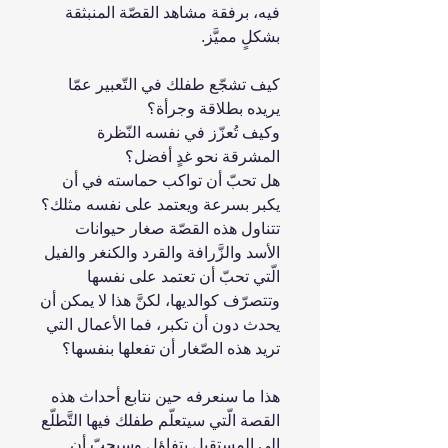
فيه، برفقة مشاهد القصّة المنبثقة
بشكلٍ مميَّز.
كيف تشجّع طفلك في التّعبير عمّا
يريده بطلاقة وجرأة؟
وكيف تُعزّز في نفسه النّظرة
المشرقة نحو غدٍ أفضل؟
هل تحبّ أن تواكب حماسته في أن
يكبر بسرعة ويعتمد على نفسه مثلك؟
تتناول هذه القصّة صغار حيوانات
الأسد والزَّرافة والقرد والكنغر والفيل
الّتي تحبّ أن تعتمد على نفسها
وتتصرّف كوالديها، لكنَّ هذا لا يمكن أن
يحدث دون أن تكبر، فما الأعمال التي
تريد هذه الصّغار أن تفعلها بنفسها؟
هذا ما سنعرفه حين نتابع أحداث هذه
القصة الّتي سيتعلّم طفلك فيها التَّطلّع
إلى المستقبل بتفاؤل وسيحبّ أن