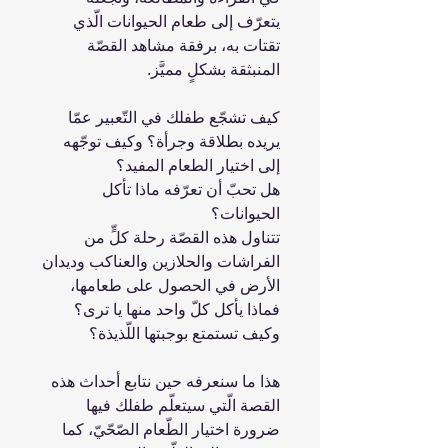
يتعرّف إلى طعام الحيوانات الّذي
تقتات به، برفقة مشاهد القصّة
المنبثقة بشكلٍ مميَّز.
كيف تشجّع طفلك في التّعبير عمّا
يريده بطلاقة وجرأة؟ وكيف توجّهه
إلى اختيار الطعام المفيد؟
هل تحبّ أن تعرّفه ماذا تأكل
الحيوانات؟
تتناول هذه القصّة رحلة كلٍّ من
الفراشات والحلازين والعناكب وديدان
الأرض في الحصول على طعامها،
فماذا يأكل كلّ واحد منها يا ترى؟
وكيف تستمتع بوجبتها اللّذيذة؟
هذا ما سنعرفه حين نتابع أحداث هذه
القصة الّتي سيتعلّم طفلك فيها
ضرورة اختيار الطّعام الصّحّيّ، كما