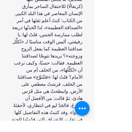
(كرنفالًا) للاحتفال الساخر بمأزق
الإنسان المعاصر في هذا البلد الكبير.
من الكتاب: كنتُ أعلم ثقتَها في أمر
«الصداقة العظيمة»، لذا اتّخذتُها ذريعة
لطلب ممارسة الجنس، قلتُ لها: يا
رفيقتي، أليس الوقت مناسبًا لـ «نُكلِّل
صداقتنا العظيمة كما يفعل الزوج
وزوجته»؟ نريدها تتويجًا لصداقتنا
العظيمة. فقالت: حسنًا، وكيف ترغب
أن «تُكلِّلَهَا»، من الخلف أم من
الأمام؟ قلتُ لها: «فلنُتوِّج» صداقتَنا
من الخلف. فرشتُ معطفي على
الأرض، وانبطحتْ هي مثل فَرَس
هادئ، ثمّ قالت: من الأفضل أن
تُسرِعَ، فالجَدّ ليو في انتظاري، لأحقنَهُ
بالدواء. وقد كتبتُ هذه التفاصيل كلها
في تقارير الاعتراف التي قدّمتُها للجنة
الأمن التي اتَّهمَتْنا بإقامة علاقة جنسية