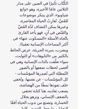
الكُتّاب تأثيرًا في الصين على مدار
الثلاثين عامًا الأخيرة، وهو «وانغ
شياوبو»، الذي يبتكر موضوعات
للقَصِّ، تُقارِبُ الحياة المعاصرة،
وعبرها يمكن اكتشاف لذّة القَصِّ
والقَنْص في آنٍ، فهو يأخذ القارئ
باتّجاه الأسئلة «المسكوت عنها» في
أكثر المساحات الإنسانية تعقيدًا،
ويضرب، بنبرته الجريئة، عرض الحائط
بالكثير من «التابوهات» أو الثوابت،
سواء تعلّقت بالذات الإنسانية وهي في
أقصى لحظات ضعفها أو بالصور
النّمطيّة التي تُصدِرها المؤسّسات -
كل المؤسّسات - عن نفسها، وتُخفي
خلف نفوذها نمطًا من الهشاشة،
يصعب تفاديه، هنا كتابة تحتفي
بالضعف الإنساني، وتزهو بجلال
الخسارة، وتصنع من ندوب الحياة أفقًا
للتحايل، ما يجعل القصص كلها