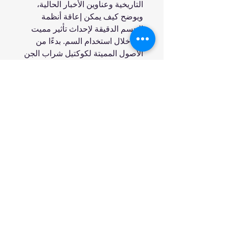
التاريخية وعناوين الأخبار الحالية،
ويوضح كيف يمكن إعاقة أنظمة
الجسم الدقيقة لإحداث تأثير مميت
من خلال استخدام السم. بدءًا من
الأصول المميتة لكوكتيل شراب الجن
والمنشط، إلى ورق الحائط المكسو
بالزرنيخ في غرفة نوم نابليون، يقود
كتاب عشق السموم القراء في جولة
رائعة حول الأنظمة المعقدة التي تبقينا
- أو لا تبقينا - على قيد الحياة.
انضم إلينا
تسوق