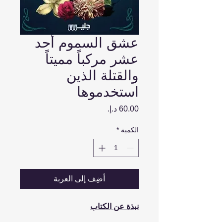
عشق السموم أحد
عشر مركباً مميتاً
والقتلة الذين
استخدموها
السعر
الكمية
*
أضِف إلى العربة
نبذة عن الكتاب