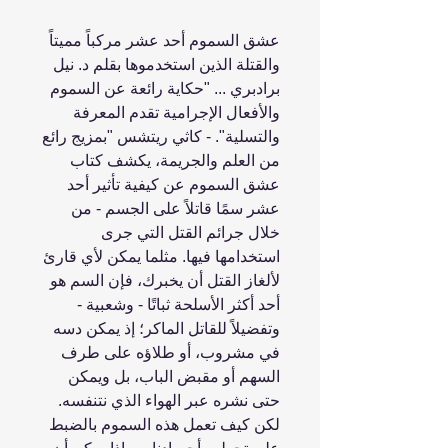
عشق السموم أحد عشر مركباً مميتاً
والقتلة الذين استخدموها بقلم د. نيل
برادبري ... "حكاية رائعة عن السموم
والأفعال الإجرامية تقدم المعرفة
والتسلية". - كاثي ريتشس "بمزيج رائع
من العلم والجريمة، يكشف كتاب
عشق السموم عن كيفية تأثير أحد
عشر سمًا قاتلاً على الجسم - من
خلال جرائم القتل التي جرى
استخدامها فيها. مثلما يمكن لأي قارئ
لألغاز القتل أن يخبرك، فإن السم هو
أحد أكثر الأسلحة ثباتًا - وشعبية -
وتفضيلاً للقاتل الماكر؛ إذ يمكن دسه
في مشروب، أو طلاؤه على طرف
السهم أو مقبض الباب، بل ويمكن
حتى نشره عبر الهواء الذي نتنفسه.
لكن كيف تعمل هذه السموم بالضبط