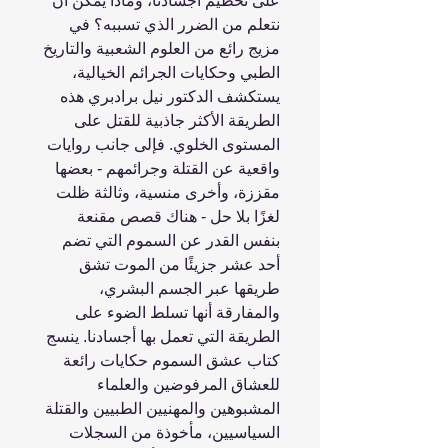
على تحطيم أجسادنا، وماذا يمكن أن
نتعلم من الضرر الذي تسببه؟ في
مزيج رائع من العلوم الشعبية والتاريخ
الطبي وحكايات الجرائم الخيالية،
يستكشف الدكتور نيل برادبري هذه
الطريقة الأكثر جاذبية للقتل على
المستوى الخلوي. فإلى جانب روايات
واقعية عن القتلة وجرائمهم - بعضها
مقززة، وأخرى منسية، وثالثة ظلت
لغزًا بلا حل - هناك قصص مقنعة
بنفس القدر عن السموم التي تضم
أحد عشر جزيئًا من الموت تشق
طريقها عبر الجسم البشري،
والمفارقة أنها تسلط الضوء على
الطريقة التي تعمل بها أجسادنا. ينسج
كتاب عشق السموم حكايات رائعة
للعشاق المرفوضين والعلماء
المشبوهين والمهنيين الطبيين والقتلة
السياسيين، مأخوذة من السجلات