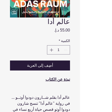
عالم أدا
السعر
الكمية
*
أضِف إلى العربة
نبذة عن الكتاب
عالم أدا بقلم شــارون دودوا أوتــو ...
في رواية "عالم أدا" تنسج شارون
دودوا أوتو قصص حياة أربع نساء في