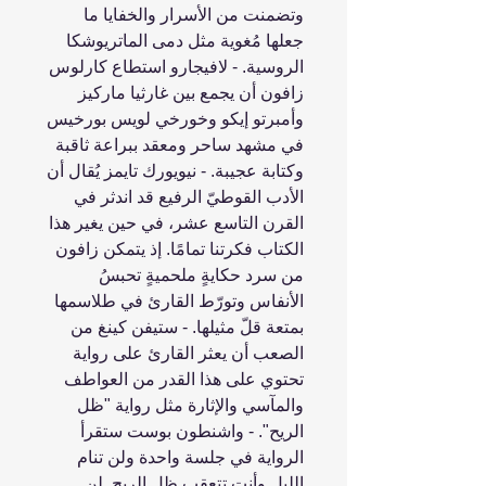
وتضمنت من الأسرار والخفايا ما
جعلها مُغوية مثل دمى الماتريوشكا
الروسية. - لافيجارو استطاع كارلوس
زافون أن يجمع بين غارثيا ماركيز
وأمبرتو إيكو وخورخي لويس بورخيس
في مشهد ساحر ومعقد ببراعة ثاقبة
وكتابة عجيبة. - نيويورك تايمز يُقال أن
الأدب القوطيّ الرفيع قد اندثر في
القرن التاسع عشر، في حين يغير هذا
الكتاب فكرتنا تمامًا. إذ يتمكن زافون
من سرد حكايةٍ ملحميةٍ تحبسُ
الأنفاس وتورّط القارئ في طلاسمها
بمتعة قلّ مثيلها. - ستيفن كينغ من
الصعب أن يعثر القارئ على رواية
تحتوي على هذا القدر من العواطف
والمآسي والإثارة مثل رواية "ظل
الريح". - واشنطون بوست ستقرأ
الرواية في جلسة واحدة ولن تنام
الليل وأنت تتعقب ظل الريح. لن