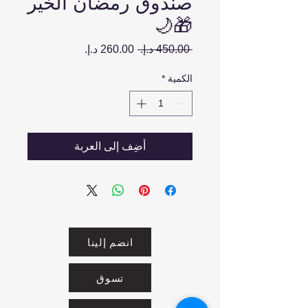
صندوق رمضان الخير
🎁🌙
سعر
سعر
 ‏450.00 د.إ.‏ 
عادي
البيع
الكمية
*
أضِف إلى العربة
انضم إلينا
تسوق