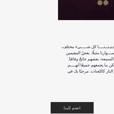
نـتــنــــا كل شـــــيء مختلف،
ـــوارنا مثيلًا، بعضُ المقيمين
السمعة، بعضهم جانحٌ وفاقدٌ
 ما يجمعهم جميعًا أنهــــم
لنار كاللعنات. مرحبًا بك في
انضم إلينا