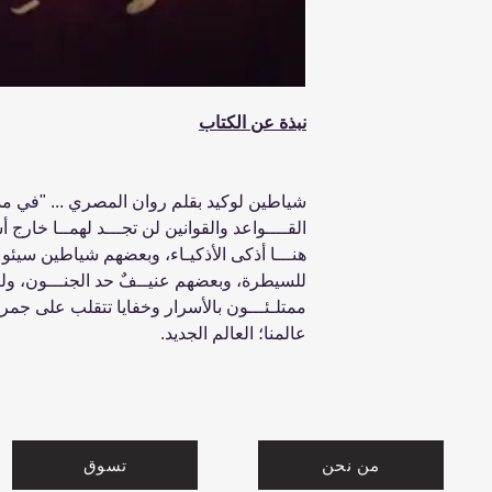
نبذة عن الكتاب
شياطين لوكيد بقلم روان المصري ... "في مدي
القــــواعد والقوانين لن تجـــد لهمــا خارج أس
هنـــا أذكى الأذكيـاء، وبعضهم شياطين سيئو 
للسيطرة، وبعضهم عنيــفٌ حد الجنـــون، ولكن
ممتلـئـــون بالأسرار وخفايا تتقلب على جمر ا
عالمنا؛ العالم الجديد.
من نحن
تسوق