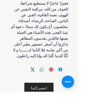
فقيرًا عاجزًا لا يستطيع شراءها،
الخوف من الله، مراقبة النفس عن
الهوى، نعمة العَافية، الغنى عن
الناس، القناعة، الرِضاء، أصدقاء
مخلصون، أخ يكون لك سندًا، دعوة أم
عِندَ الفجر، هذه الأشياء هي الحياة
بعينها فاللذين يقدسون المظاهر
تذكروا أن أصغر عصفور يطير أعلى
من أكبر نعامة فلا الدُنيا لنـــــــا و لا
كُنَّا للدنيا كُلنا لله وإنا إليه راجعُون.
انضم إلينا
تسوق