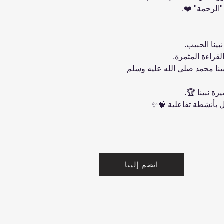
"الرحمة" ❤️.
بينا الحبيب.
قراءة المثمرة.
نا محمد صلى الله عليه وسلم
 نبينا 🏆.
ل بأنشطة تفاعلية 🧠✨
انضم إلينا