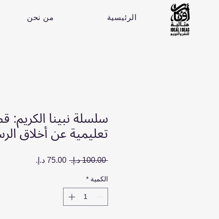
الرئيسية
من نحن
سلسلة نبينا الكريم:
تعليمية عن أخلاق ال
سعر
سعر
 ‏100.00 د.إ.‏ 
عادي
البيع
الكمية
*