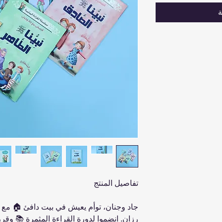
ة
تفاصيل المنتج
جاد وجنان، توأم يعيش في بيت دافئ 🏠 مع 
رزان. انضموا لدورة القراءة المثمرة 📚 وقرر