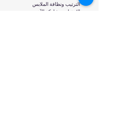
الترتيب ونظافة الملابس
الاجتهاد ومشاركة الآخرين
المدرسة والعناية بالأسنان
آداب الطعام والنوم
النظافة وقراءة القرآن
انضم إلينا
تسوق
من نحن
خدمتنا