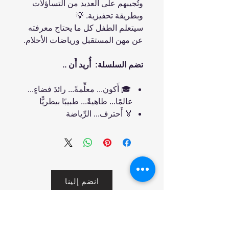
وتُجيبهم على العديد من التساؤلات
وبطريقة تحفيزية. 💡
سيتعلم الطفل كل ما يحتاج معرفته
عن مهن المستقبل ورياضات الأحلام.
تضم السلسلة: أُريد أَن ..
🎓 أَكون... معلِّمةً... رائدَ فضاءٍ...
عالمًا... طاهيةً... طبيبًا بيطريًّا
🏅 أَحترف... الرِّياضة
انضم إلينا
تسوق