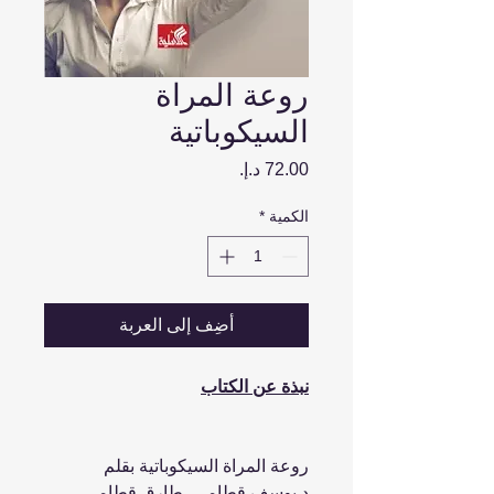
روعة المراة
السيكوباتية
السعر
الكمية
*
أضِف إلى العربة
نبذة عن الكتاب
روعة المراة السيكوباتية بقلم
د.يوسف قطامي، طارق قطامي ...