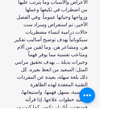
الأعراض والأسباب وما يترتب عليها
من اضطراب في تكيفها وعملها
وزواجها وحياتها عموماً. وفي الفصل
الأخير، تم استعراض وسراد ست
حالات درامية لنساء مضطربات
سيكوباتياً بهدف توضيح أساليب تفكير
هن، ومشاعر هن، وما لقين من آلام
ومتاعب نفسية مما يوفر فهماً
وخيرات بديلة ... بهدف تحقيق مرامي
المثل: السعيد من اتعظ بغيره. كل
ذلك بلغة سهلة، بعيدة عن المفردات
التقنية المعقدة لهذه الظاهرة
النفسية، يسهل فهمها، واستيعابها،
وتنفيذ خطوات علاجها. إذا قرأته
فستجدين أنك لن تكوني كما كنت من
قبل قراءته