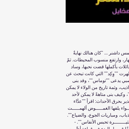
حمى بقلم جيمس داشنر ... "كان هنالك نهايةٌ
هار، وارتفع منسوب المحيطات. ثمّ
ائلات بأكملها قضت نحبها، وساد
هرت ""وِكِد"" التي كانت تبحث عن
صبي يدعى ""توماس""، وقد بنى
ذيب، وثمة تاريخ من الولاء لا يمكن
وكيف بنى متاهةً لا يمكن لأحد
بحرق الأحداث: اقرأ ""عدَّاء
ــواء يلفها الغمـــــوض ألهمـــــت
لذباب، ومباريات الجوع، والضياع"".
ثيــــــــرة تحبس الأنفاس"". -
ا قبــــل البدء في قراءة أيٍّ من