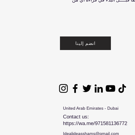
انضم إلينا
United Arab Emirates - Dubai
Contact us:
https://wa.me/971581136772
Idealideasshams@gmail.com