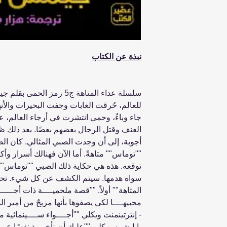
نبذة عن الكتاب
سلسلة عداء المتاهة ج5 رمز ال
للعالم، حُرقت الغابات وجفت البحيرات والأن
جاء وباءٌ، وحمى انتشرت في أرجاء العالم، ع
العنف وقتل الرجال بعضهم بعضًا. بعد ذلك ظ
أجوبة، إلى أن وجدت الصبي المثالي. كان ال
""توماس"" متاهةً. أما الآن فهنالك أسرار وأكا
توقعه. هذه هي حكاية ذلك الصبي ""توماس""، 
سواه هدمها. سيتم الكشف عن كل شيء. تحذير 
المتاهة"" أولاً. ""قصة ملحميــــة ذات أجـــــ
محبيهــــا لكي يصفوها بأنها مزيجٌ من أمير ا
- إنترتينمنت ويكلي ""أجــــواء ســــينمائية م
بابليشرز ويكلي ""عليك أن تأخــــذ نفسًا عميقً