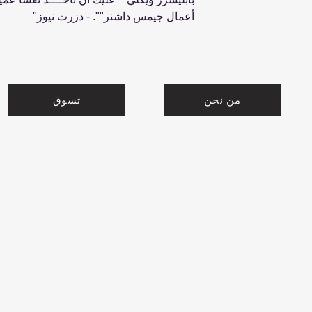
أعمال جيمس داشنر"". - دزرت نيوز"
من نحن
تسوق