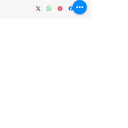
انضم إلينا
تسوق
من نحن
خدمتنا
United Arab Emirates - Dubai
Contact us:
https://wa.me/971581136772