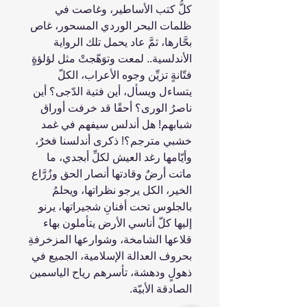
كلُّ كتب الأساطير، وغاصت في
ظلمات البحر الوردي المسحور، غاص
بحَّارها، ثمَّ عاد يحمل تلك الرواية
الأندلسية.. لمعت وتوَهّجتْ مثل لؤلؤةٍ
فتّانةٍ تزيِّن وجوه الأعراب، الكلّ
يتساءل ويسأل، أين فتية الدّجى؟ أين
ناصرُ الورى؟ أحقًا قد خرفت أوراق
شبابهم! هل أندلس سيفهم في غمد
خشبي مترجم؟! ذكرى أندلسنا فخرٌ،
وأيّامها رغد العيش لكلِّ أبجدي، ما
ماتت أرضٌ وقادتها أنصار الحق وزُرَّاع
الخير، الكل يرجو نظراتها، ويحلمُ
بالجلوس تحت أفنانِ شجيراتها، يرنو
إليها كلّ أناسي الأرض يتأملون بهاء
قلاعها الشامخة، وشوارعها المزخرفةِ
بحروف العدالة الإسلامية، الجميع في
ذهولٍ ودهشة، تأسرهم رياح الياسمين
الصادقة الأبيّة.