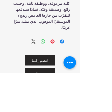
كلية مرموقة، ووظيفة ثابتة، وحبيب
رائع، وصديقة وفيّة. فماذا سيدفعها
للتقرّب من جارها الغامض ريدج؟
الموسيقيّ الموهوب الذي يملك سرًا
غريبًا.
انضم إلينا
تسوق
من نحن
خدمتنا