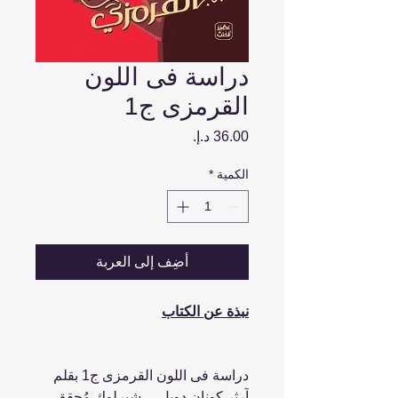
دراسة فى اللون
القرمزى ج1
السعر
الكمية
*
أضِف إلى العربة
نبذة عن الكتاب
دراسة فى اللون القرمزى ج1 بقلم
آرثر كونان دويل ... شيرلوك مُحقق