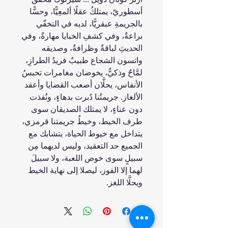
أسطوريّ، يمتلكُ عقلًا ألمعِيًّا، وحسًّا
بالجريمةِ عبقريًّا، لديه في التخفّي
براعةٌ، ‏وفي كشفِ الخبايا مهارةٌ، وفي
الحديثِ لباقةٌ وظرافةٌ، وصديقه
واتسون الشجاع طبيبٌ فريدُ ‏الطرازِ،
لمَّاحٌ وذكيٌّ، يخوضان مغامرات تحبسُ
الأنفاس، يحلَّان أصعب القضايا وأعقد
‏الألغاز.‏ جريمتُنا دُبرت بدهاءٍ، ونُفذت
دون عناءٍ، لا يمتلك الصديقان سوى
طرف الخيط، وخيطُ ‏جريمتنا قرمزي،
يتداخل مع خيوط الحياة، يتشابك مع
الجميع حد التعقيد، وليس لديهما مِن
‏سبيلٍ سوى خوض اللعبة، ولا سبيلَ
لهما إلا الفوز، ليصلا إلى نهاية الخيط
ويحلَّا اللغز.‏