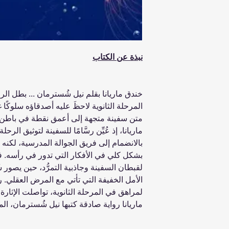
نبذة عن الكتاب
خندق ماريانا بقلم نيل شُسترمان ... بطل الر
المرحلة الثانوية لاحظَ عليه أصدقاؤه سلوكًا
متن سفينة متجهة إلى أعمق نقطة في باطن 
ماريانا، إذ عُيِّن رسَّامًا للسفينة لتوثيق ال
بالانضمام إلى فريق الجوالة المدرسية، لكنه
بشكل كلي في الأفكار التي تدور في رأسه. في
لقبطان السفينة وجاذبية التمرُّد، حين يصور
الأمل الخفيفة التي تأتي مع المرض العقلي.
لمراهق في المرحلة الثانوية، تواصلت الإثارة
ماريانا رواية صادقة كتبها نيل شُسترمان، الم