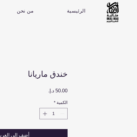
الرئيسية
من نحن
خندق ماريانا
السعر
الكمية
*
أضِف إلى العرب