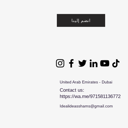
انضم إلينا
United Arab Emirates - Dubai
Contact us:
https://wa.me/971581136772
Idealideasshams@gmail.com