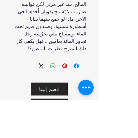
المالح، سَد غير مرئي لكن قوانينه
صارمة، لا يَسمح بذوبان أحدهما في
الآخر. ماذا لو جَمع بينهما بقايا
أسطورة منسية، وصندوق قديم تحت
الماء، وتمساح نيلي يحرُسه رجل
تجاوز المائة بعامين .. فهل يكفي كل
ذلك لتمتزج قطرات الماءين؟!
انضم إلينا
تسوق
من نحن
خدمتنا