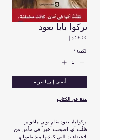
تركوا بابا يعود
السعر
الكمية
*
أضِف إلى العربة
نبذة عن الكتاب
تركوا بابا يعود بقلم توني ماغواير ...
ظنَّت أنها أصبحت أخيراً في مأمن من
الاعتداءات التي كابدَتها منذ طفولتها