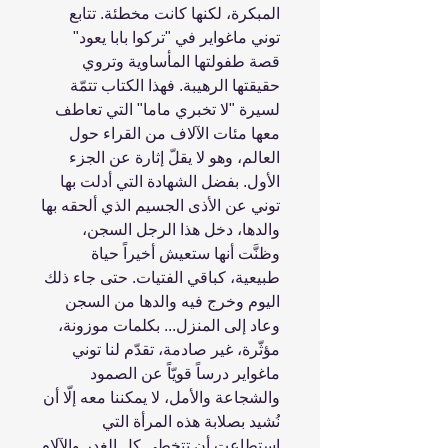
المبكرة، لكنها كانت مخطئة. تتابع
توني ماغواير في "تركوا بابا يعود"
قصة طفولتها المأساوية وتروي
حقيقتها الرهيبة. فهذا الكتاب تتمّة
لسيرة "لا تخبري ماما" التي تعاطف
معها مئات الآلاف من القراء حول
العالم، وهو لا يقلّ إثارة عن الجزء
الأول. بفضل الشهادة التي أدلت بها
توني عن الأذى الجسيم الذي ألحقه بها
والدها، دخل هذا الرجل السجن،
وظنَّت أنها ستعيش أخيراً حياة
طبيعية، كباقي الفتيات. حتى جاء ذلك
اليوم وخرج فيه والدها من السجن
وعاد إلى المنزل... بكلمات موزونة،
مؤثّرة، غير صادمة، تقدّم لنا توني
ماغواير درساً قويّاً عن الصمود
والشجاعة والأمل، لا يمكننا معه إلّا أن
نُشيد بصلابة هذه المرأة التي
استطاعت أن تتخطى كل الغدر والآلام