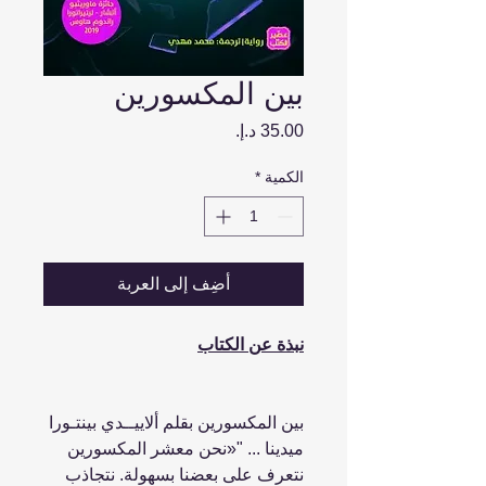
بين المكسورين
السعر
الكمية
*
أضِف إلى العربة
نبذة عن الكتاب
بين المكسورين بقلم ألاييــدي بينتـورا
ميدينا ... "«نحن معشر المكسورين
نتعرف على بعضنا بسهولة. نتجاذب