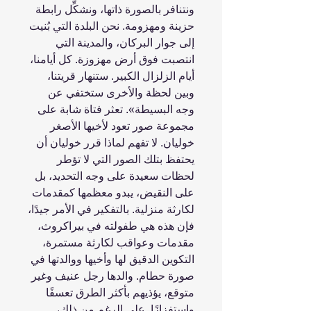
ونتنافر بالصورة ذاتها، ونشكِّل رابطة
حزينة ومهزومة. نحن البلدة التي بُنيت
إلى جوار البركان، والمدينة التي
انتصبت فوق أرض مهزوزة. كل أيامنا،
أيام الزلزال الكبير. ستنهار قريتنا،
وبين لحظة والأخرى ستختفي عن
وجه البسيطة». تعثر فتاة شابة على
مجموعة صور تعود لأخيها الأصغر
خوليان. لا تفهم لماذا قرر خوليان أن
يحتفظ بتلك الصور التي لا تؤطر
لحظات سعيدة على وجه التحديد، بل
على النقيض، يبدو معظمها كمقدمات
لكارثة منزلية. بالتفكير في الأمر جيدًا،
فإن هذه هي طفولته في بيراكروث،
مقدمات وعواقب لكارثة مستمرة،
التكوين الدقيق لها وأخيها ووالدتها في
صورة حطام. والدها رجل عنيف وغير
متوقع، يؤذيهم بأكثر الطرق تعسفًا
واستفزازًا. على الرغم من ذلك،