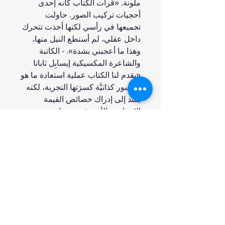
ملونة. «قرأت الكتاب كأنه إحدى
أحجيات تركيب الصور. حاولت
تجميعها في رأسي لكنها أخذت تتحرك
داخل عقلي، لم أستطع النيل منها،
وهذا ما أعجبني بشدة». - الكاتبة
والشاعرة المكسيكية إيسابِل ثاباتا
«يقدم لنا الكتاب عملية استعادة ما هو
مكسور كذاتيَّة كسرَتها التجربة، لكنه
يمتد إلى إدراك خصائص القيمة
الإنسانية والأدب في حد ذاته». -
الكاتب المكسيكي خورخي كومنسال
«يستعرض كتاب ألاييدي العنف
الأسري المؤلم دائمًا، وما يسببه من
تمزق في المجتمع والأسر والعلاقات،
وداخل ذواتنا». - موقع «ميلينو»
المكسيكي Milenio.com "