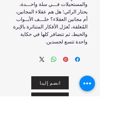
والمستحيلات فـــي سلة واحـــدة،
يحتار الرائي؛ هل هم عقلاء المجانين،
أم مجانين العقلاء؟ خلـــف الأبــواب
المُغلقة، تُغزَل الأفكار المتناثرة بالإبرة
والخيط، ثم تتضافر كلها في حكاية
واحدة تتسع لجسدين.
انضم إلينا
تسوق
من نحن
خدمتنا