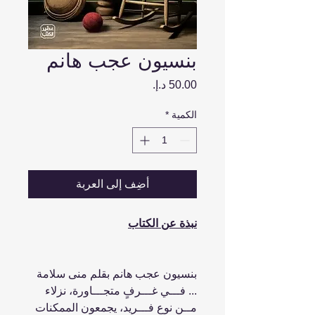
بنسيون عجب هانم
السعر
الكمية
*
أضِف إلى العربة
نبذة عن الكتاب
بنسيون عجب هانم بقلم منى سلامة
... فـــي غـــرفٍ متجـــاورة، نزلاء
مــن نوعٍ فـــريد، يجمعون الممكنات