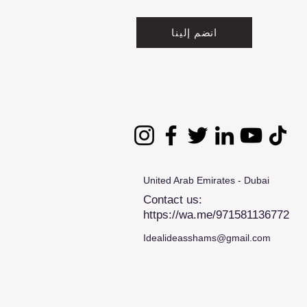
انضم إلينا
United Arab Emirates - Dubai
Contact us:
https://wa.me/971581136772
Idealideasshams@gmail.com