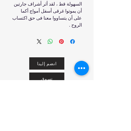
السهولة قط ، لقد أثر أشراف جارتين
أن يموتوا غرقى أسفل أمواج أكما
على أن يتساووا معنا فى حق اكتساب
الروح .
انضم إلينا
تسوق
من نحن
خدمتنا