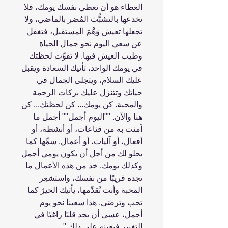
العطاء هو أن تعطي نفسك يومك، فلا
تخدعها بالتشبُّث المُضر بالماضي، ولا
تجعلها تعيش وَهْمَ المستقبل، فتغفل
عن سعي اليوم نحو جمال الحياة
وطيب العيش فيها. لا تفوِّت لحظتك
في يومك الواحد، تأتيك السعادة ويقبل
عليك السلام، ويتجلى الجمال في
حياتك وتتنزل عليك بركات الرحمة
والمحبة. كن يومك... كن لحظتك... كن
هنا والآن. ""اليوم أجمل"" أجمل ما
آمنت به من قناعات، أو أنشطة، أو
أفعال، أو آليات، أو أعمال. سمِّها كما
يحلو لك من أجل أن يكون يومي أجمل
وكذلك يومك. خذ من هذه الأعمال ما
تجده قريبًا من نفسك، واستشعِر
المحبة وأنت تُقدِّمها، يأتيك الخيرُ كما
تحب وترضَى. هذا سعينا نحو يوم
أجمل، عسى أن يجد قلبًا راغبًا في
التغيير فيعينه على ذلك."