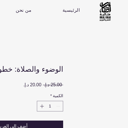
الرئيسية
من نحن
الوضوء والصلاة: خط
سعر
سعر
 ‏25.00 د.إ.‏ 
عادي
البيع
الكمية
*
أضِف إلى العرب