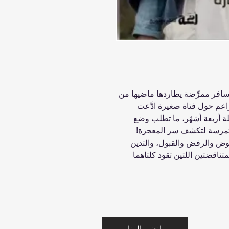
زة بقلم إيما دونهيو ... في عام 1862، تسافر ممرِّضة يطاردها ماضيها من
مزاعم حول فتاة صغيرة ادَّعت
ة أربعة أشهُر، ما تطلب وضع
متمرسة لتكشف سر المعجزة!
وض والرفض والقبول، والتدين
تناقضتين اللتين تقود كلتاهما
انضم إلينا