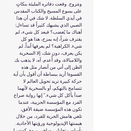
ومَزوح. وقعت دفاتره المليئة بنكاتٍ
على يسوع المسيح والكتاب المقدس
في أيدي السلطة. لا شك في أن هذا
الصبي الذي يشبهك كثيراً قد تساءل:
أهناك ما يُغضب؟ فبعد كل شيء، لم
يقترف شراً، إنه يمزح، هذا هو كل
شيء. الكراهية؟ لم يعرفها أبداً. لم
يكن يعرف، دون شك، إلا السخرية
واللامبالاة، وقد أُعدم. آه، لا يذهب بك
الظن إلى أني من أنصار مثل هذه
القسوة! أريد ببساطة أن أقول بأن أية
حركة كبيرة تريد تحويل العالم لا
تتسامح بالتهكم، أو بالسخرية لأنهما
صدأ يأكل كل شيء." إنها رواية صراع
الفرد مع المؤسسة الحزبية، عندما
تكون هذه المؤسسة ضيقة الأفق،
تلغي هامش الحرية للفرد، من خلال
هيمنتها الإيديولوجية ورؤيتها الأحادية.
بأسلوب تحليلي، ساخر، يروي كونديرا