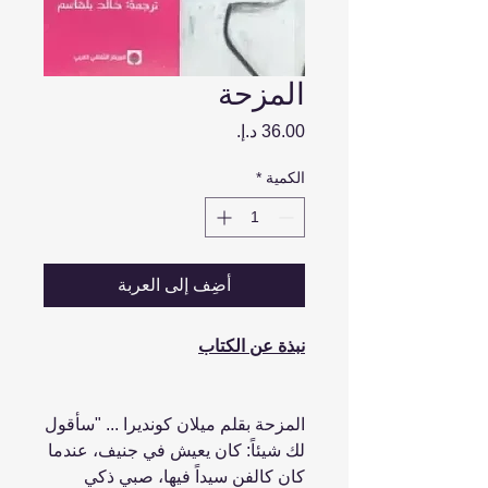
المزحة
السعر
الكمية
*
أضِف إلى العربة
نبذة عن الكتاب
المزحة بقلم ميلان كونديرا ... "سأقول
لك شيئاً: كان يعيش في جنيف، عندما
كان كالفن سيداً فيها، صبي ذكي