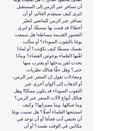
أن تسافر عبر الزمن إلى المستقبل
لترى كيف سيتقدم العالم، أو أن
تسافر عبر الزمن ‏للماضي لتغيّر
أخطاءً قد قمت بها مسبقًا، أو لترى
العصور القديمة ببساطة! هل سمعت
يومًا بالثقوب ‏السوداء؟ أو سألت
نفسك مسبقًا كيف تكوّنت؟ أو لماذا
لقّبها العلماء بوحوش الفضاء؟ وماذا
يحدث لمَن ‏يدخلها أو يقترب منها
حتى؟ وهل حقًّا هنالك نظريات
ومعادلات تقول إن السفر عبر الزمن،
أو الذهاب ‏إلى أكوان أخرى عبر
الثقوب السوداء قد يكون ممكنًا! وهل
هنالك أنواع لآلات السفر عبر الزمن؟
وما ‏شكلها، وما مميزاتها؟ وكيف
استنتجها العلماء أصلًا؟ هل تمنيت يومًا
أن تختفي أنت فجأة! أو أن توجد في
مكانين في الوقت نفسه؟ أو أن