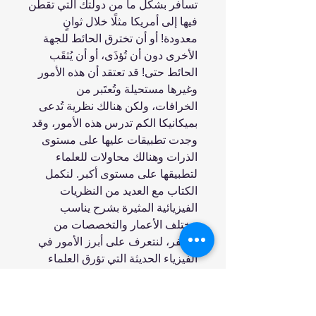
تسافر بشكل ما ‏من دولتك التي تقطن
فيها إلى أمريكا مثلًا خلال ثوانٍ
معدودة! أو أن تخترق الحائط للجهة
الأخرى دون ‏أن تُؤذَى، أو أن يُثقَب
الحائط حتى! قد تعتقد أن هذه الأمور
وغيرها مستحيلة وتُعتَبر من
الخرافات، ‏ولكن هنالك نظرية تُدعى
بميكانيكا الكم تدرس هذه الأمور، وقد
وجدت تطبيقات عليها على مستوى
‏الذرات وهنالك محاولات للعلماء
لتطبيقها على مستوى أكبر.‏ لنكمل
الكتاب مع العديد من النظريات
الفيزيائية المثيرة بشرح يناسب
مختلف الأعمار والتخصصات من
الصفر، لنتعرف على أبرز الأمور في
الفيزياء الحديثة التي تؤرق العلماء
لجنونها وصعوبة تصديقها على الرغم
من تأكيدها طبعًا.