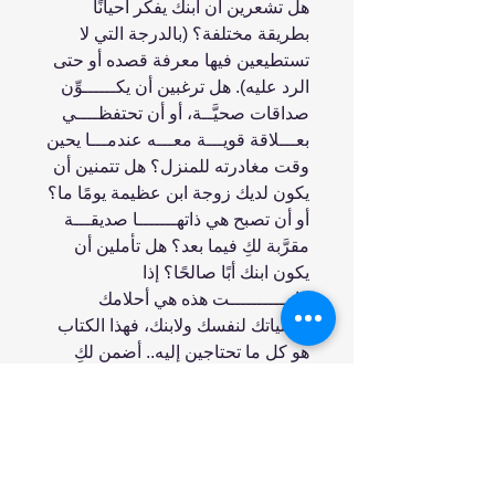
هل تشعرين أن ابنك يفكر أحيانًا
بطريقة مختلفة؟ (بالدرجة التي لا
تستطيعين فيها معرفة قصده أو حتى
الرد عليه). هل ترغبين أن يكــــــوِّن
صداقات صحيَّــة، أو أن تحتفظــــي
بعـــلاقة قويـــة معـــه عندمـــا يحين
وقت مغادرته للمنزل؟ هل تتمنين أن
يكون لديك زوجة ابن عظيمة يومًا ما؟
أو أن تصبح هي ذاتهـــــــا صديقـــة
مقرَّبة لكِ فيما بعد؟ هل تأملين أن
يكون ابنك أبًا صالحًا؟ إذا
كانـــــــــــت هذه هي أحلامك
وأمنياتك لنفسك ولابنك، فهذا الكتاب
هو كل ما تحتاجين إليه.. أضمن لكِ
هذا!