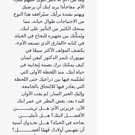
الأم. مفاجأة! يريد ابنك أن يرضيكِ
ويهتم بشدة برأيك. سيُرافقه هذا النوع
من الاحتياجات طوال حياته، مما
يمنحك الكثير من التأثير على ابنك،
ويُمكِّنك من تجهيزه للنجاح في الحياة.
في كتابه «الفارق الذي تصنعه الأم»،
يكشف المؤلف الأكثر مبيعًا في
نيويورك تايمز الدكتور كيفن ليمان
كيف يمكنك ترك بصمة إيجابية في
حياة ابنك، منذ اللحظة الأولى التي
تَضُمِّينه فيها بين ذراعيك حتى اللحظة
التي يغادر فيها للالتحاق بالجامعة.
وإليكِ الخبر السار: لم يفت الأوان
للبدء بعد، بغض النظر عن عمر ابنك
الآن. عزيزتي الأم: هـــل تريديــــــــن
الأفضــــل لابنك؟ هـــل تأمليـــــن
نجاحه في الحياة؟ هـــل تحـدوكِ أمنية
أن تفهـمي أولادك فَهمًا أفضـــــــــل؟