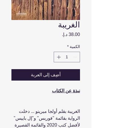
الغريبة
السعر
الكمية
*
أضِف إلى العربة
نبذة عن الكتاب
الغريبة بقلم أولجا ميرينو ... دخلت
الرواية بقائمة "فوربس" و"إل باييس"
لأفضل كتب 2020 والقائمة القصيرة