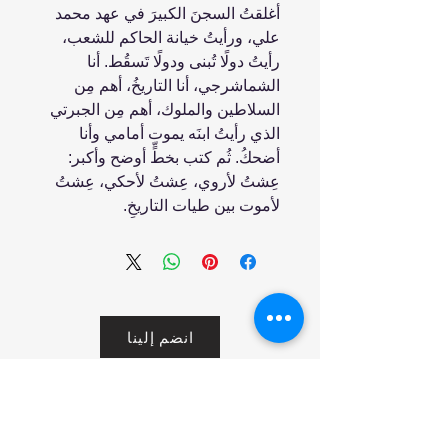
أغلقتُ السجنَ الكبيرَ في عهد محمد
علي، ورأيتُ خيانة الحاكم للشعب،
رأيتُ دولًا تُبنى ودولًا تَسقُط. أنا
الشماشرجي، أنا التاريخُ، أهم مِن
السلاطين والملوك، أهم مِن الجبرتي
الذي رأيتُ ابنَه يموت أمامي وأنا
أضحكُ. ثُم كتب بخطٍّ أوضح وأكبر:
عِشتُ لأروي، عِشتُ لأحكي، عِشتُ
لأموت بين طيات التاريخِ.
انضم إلينا
تسوق
من نحن