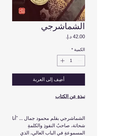
الشماشرجي
السعر
الكمية
*
أضِف إلى العربة
نبذة عن الكتاب
الشماشرجي بقلم محمود جمال ... "أنا
شحاتة، صاحبُ النفوذِ والكلمةِ
المسموعةِ في الباب العالي، الذي